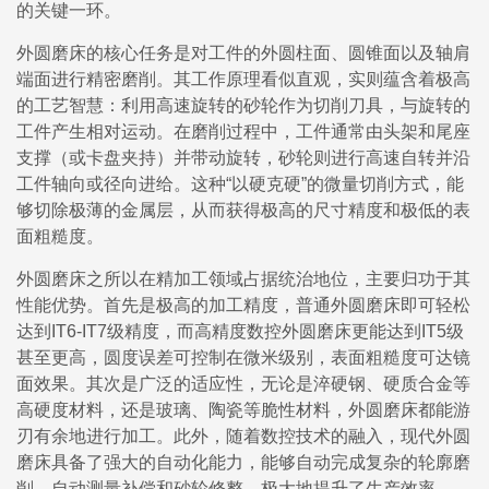
的关键一环。
外圆磨床的核心任务是对工件的外圆柱面、圆锥面以及轴肩
端面进行精密磨削。其工作原理看似直观，实则蕴含着极高
的工艺智慧：利用高速旋转的砂轮作为切削刀具，与旋转的
工件产生相对运动。在磨削过程中，工件通常由头架和尾座
支撑（或卡盘夹持）并带动旋转，砂轮则进行高速自转并沿
工件轴向或径向进给。这种“以硬克硬”的微量切削方式，能
够切除极薄的金属层，从而获得极高的尺寸精度和极低的表
面粗糙度。
外圆磨床之所以在精加工领域占据统治地位，主要归功于其
性能优势。首先是极高的加工精度，普通外圆磨床即可轻松
达到IT6-IT7级精度，而高精度数控外圆磨床更能达到IT5级
甚至更高，圆度误差可控制在微米级别，表面粗糙度可达镜
面效果。其次是广泛的适应性，无论是淬硬钢、硬质合金等
高硬度材料，还是玻璃、陶瓷等脆性材料，外圆磨床都能游
刃有余地进行加工。此外，随着数控技术的融入，现代外圆
磨床具备了强大的自动化能力，能够自动完成复杂的轮廓磨
削、自动测量补偿和砂轮修整，极大地提升了生产效率。