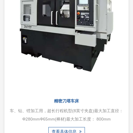
精密刀塔车床
车、钻、镗加工用，超长行程机型(8英寸夹盘)最大加工直径：
Φ280mmΦ65mm(棒材)最大加工长度： 800mm
查看具体信息